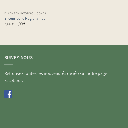
ENCENS EN BÂTONS OU CÔNES
Encens cône Nag champa
Le
Le
2,00
€
1,00
€
prix
prix
initial
actuel
était :
est :
2,00 €.
1,00 €.
SUIVEZ-NOUS
Retrouvez toutes les nouveautés de iéo sur notre page
Facebook