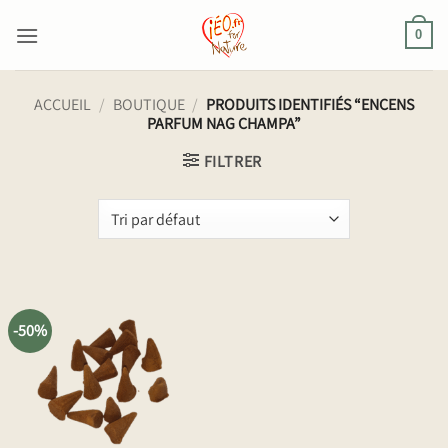
Passer
au
0
contenu
ACCUEIL
/
BOUTIQUE
/
PRODUITS IDENTIFIÉS “ENCENS
PARFUM NAG CHAMPA”
FILTRER
-50%