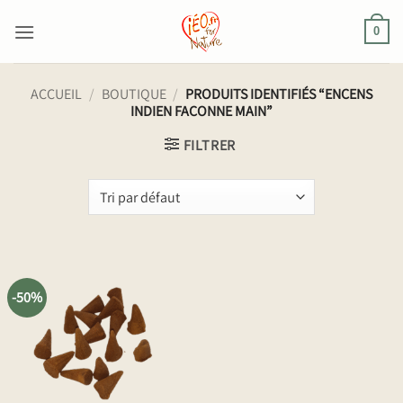
Passer
au
0
contenu
ACCUEIL
/
BOUTIQUE
/
PRODUITS IDENTIFIÉS “ENCENS
INDIEN FACONNE MAIN”
FILTRER
-50%