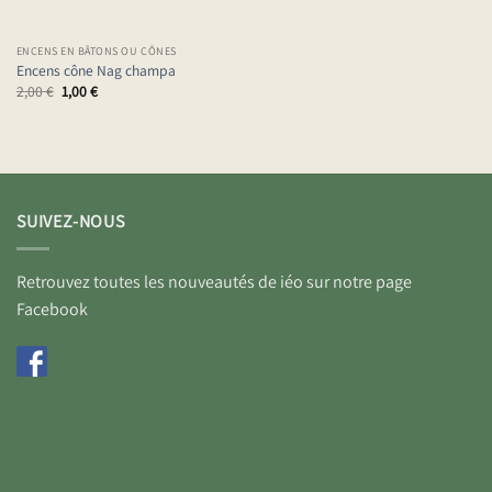
ENCENS EN BÂTONS OU CÔNES
Encens cône Nag champa
Le
Le
2,00
€
1,00
€
prix
prix
initial
actuel
était :
est :
2,00 €.
1,00 €.
SUIVEZ-NOUS
Retrouvez toutes les nouveautés de iéo sur notre page
Facebook