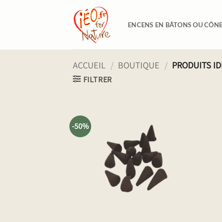
Passer
au
ENCENS EN BÂTONS OU CÔN
contenu
ACCUEIL
/
BOUTIQUE
/
PRODUITS ID
FILTRER
-50%