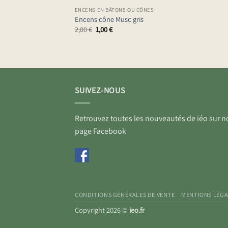
ENCENS EN BÂTONS OU CÔNES
Encens cône Musc gris
Le
Le
2,00
€
1,00
€
prix
prix
initial
actuel
était :
est :
2,00 €.
1,00 €.
SUIVEZ-NOUS
Retrouvez toutes les nouveautés de iéo sur n
page Facebook
CONDITIONS GÉNÉRALES DE VENTE
MENTIONS LÉGA
Copyright 2026 ©
ieo.fr