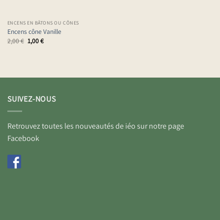
ENCENS EN BÂTONS OU CÔNES
Encens cône Vanille
Le
Le
2,00
€
1,00
€
prix
prix
initial
actuel
était :
est :
2,00 €.
1,00 €.
SUIVEZ-NOUS
Retrouvez toutes les nouveautés de iéo sur notre page
Facebook