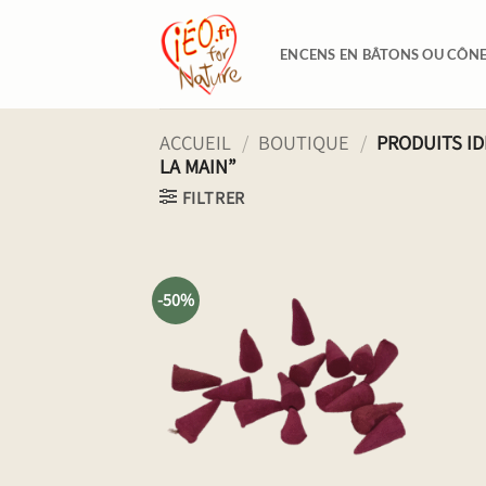
Passer
au
ENCENS EN BÂTONS OU CÔN
contenu
ACCUEIL
/
BOUTIQUE
/
PRODUITS ID
LA MAIN”
FILTRER
-50%