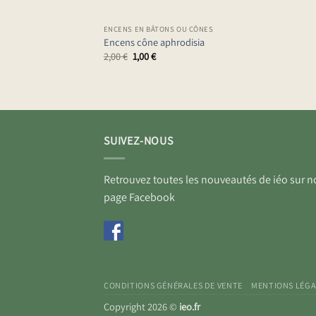
ENCENS EN BÂTONS OU CÔNES
Encens cône aphrodisia
Le
Le
2,00
€
1,00
€
prix
prix
initial
actuel
était :
est :
2,00 €.
1,00 €.
SUIVEZ-NOUS
Retrouvez toutes les nouveautés de iéo sur n
page Facebook
CONDITIONS GÉNÉRALES DE VENTE
MENTIONS LÉGA
Copyright 2026 ©
ieo.fr