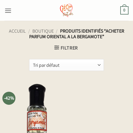
Passer
au
0
contenu
ACCUEIL
/
BOUTIQUE
/
PRODUITS IDENTIFIÉS “ACHETER
PARFUM ORIENTAL A LA BERGAMOTE”
FILTRER
-42%