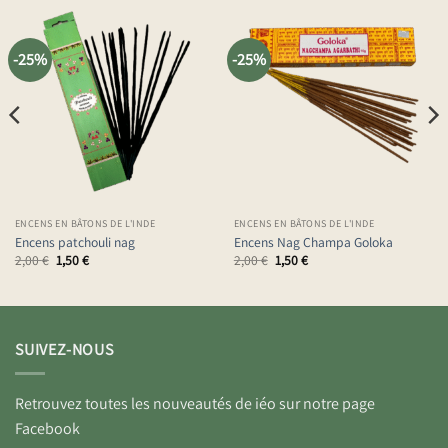
-25%
-25%
ENCENS EN BÂTONS DE L'INDE
ENCENS EN BÂTONS DE L'INDE
Encens patchouli nag
Encens Nag Champa Goloka
Le
Le
Le
Le
2,00
€
1,50
€
2,00
€
1,50
€
prix
prix
prix
prix
initial
actuel
initial
actuel
était :
est :
était :
est :
2,00 €.
1,50 €.
2,00 €.
1,50 €.
SUIVEZ-NOUS
Retrouvez toutes les nouveautés de iéo sur notre page
Facebook