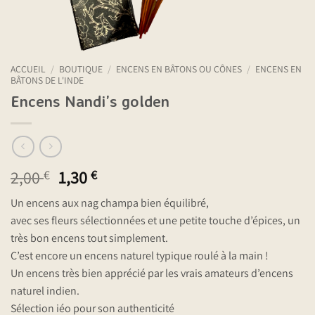
ACCUEIL
/
BOUTIQUE
/
ENCENS EN BÂTONS OU CÔNES
/
ENCENS EN
BÂTONS DE L'INDE
Encens Nandi’s golden
Le
Le
2,00
1,30
€
€
prix
prix
Un encens aux nag champa bien équilibré,
initial
actuel
avec ses fleurs sélectionnées et une petite touche d’épices, un
était :
est :
très bon encens tout simplement.
2,00 €.
1,30 €.
C’est encore un encens naturel typique roulé à la main !
Un encens très bien apprécié par les vrais amateurs d’encens
naturel indien.
Sélection iéo pour son authenticité