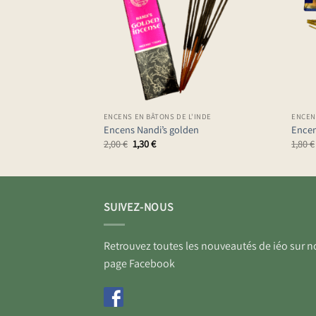
 CÔNES
ENCENS EN BÂTONS DE L'INDE
ENCEN
m
Encens Nandi’s golden
Encen
Le
Le
2,00
€
1,30
€
1,80
€
prix
prix
initial
actuel
était :
est :
2,00 €.
1,30 €.
SUIVEZ-NOUS
Retrouvez toutes les nouveautés de iéo sur n
page Facebook