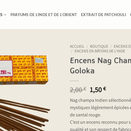
ES
PARFUMS DE L’INDE ET DE L’ORIENT
EXTRAIT DE PATCHOULI
ACCUEIL
/
BOUTIQUE
/
ENCENS E
/
ENCENS EN BÂTONS DE L'INDE
Encens Nag Cha
Goloka
Le
Le
2,00
1,50
€
€
prix
prix
Nag champa Indien sélectionnés
initial
actuel
mystiques légèrement épicées e
était :
est :
de santal rouge.
2,00 €.
1,50 €.
C’est un encens reconnu pour s
qualité et son respect de fabric