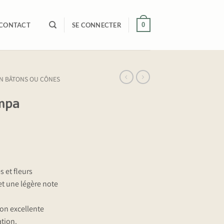
0
CONTACT
SE CONNECTER
N BÂTONS OU CÔNES
mpa
 et fleurs
t une légère note
on excellente
ation.