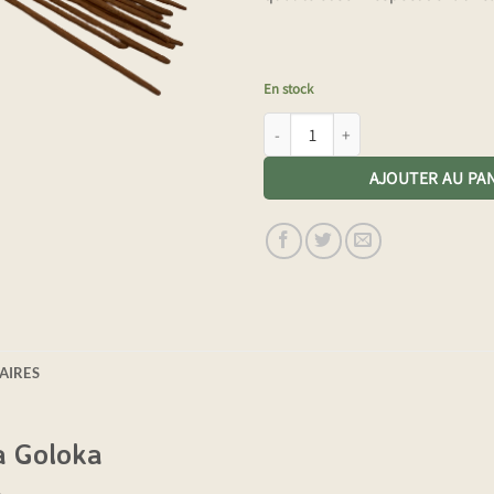
En stock
quantité de Encens Nag Champa G
AJOUTER AU PA
AIRES
a Goloka